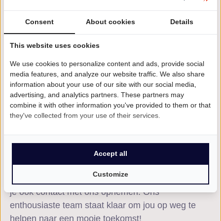
Consent
About cookies
Details
Direct vacatures data analist
This website uses cookies
bekijken?
We use cookies to personalize content and ads, provide social
Wil je direct onze vacatures data analist bekijken?
media features, and analyze our website traffic. We also share
information about your use of our site with our social media,
Upload dan je CV en begin direct met je zoektocht.
advertising, and analytics partners. These partners may
Heb je vragen of wil je meer informatie over BI-
combine it with other information you've provided to them or that
Profile? Lees dan verder op onze website. Hier
they've collected from your use of their services.
vertellen we meer over wie wij zijn en hoe wij – al
ruim 25 jaar – succesvol te werk gaan! Ook komen
er online een aantal ZZP’ers aan het woord die jou
Accept all
precies kunnen vertellen wat de voordelen zijn van
Customize
werken via ons detacheringsbureau. Uiteraard kun
je ook contact met ons opnemen. Ons
enthousiaste team staat klaar om jou op weg te
helpen naar een mooie toekomst!